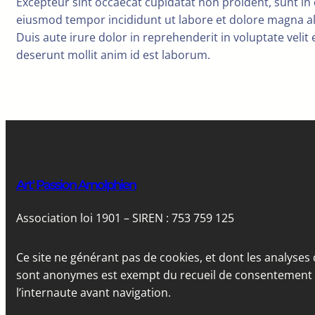
Excepteur sint occaecat cupidatat non proident, sunt in c
eiusmod tempor incididunt ut labore et dolore magna al
Duis aute irure dolor in reprehenderit in voluptate velit 
deserunt mollit anim id est laborum.
Art' Passion Arnolphien
Association loi 1901 – SIREN : 753 759 125
Ce site ne générant pas de cookies, et dont les analyses 
sont anonymes est exempt du recueil de consentement
l’internaute avant navigation.