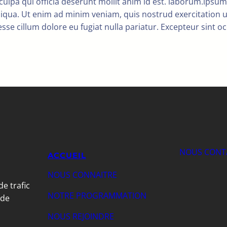
ulpa qui officia deserunt mollit anim id est. laborum.ipsum 
iqua. Ut enim ad minim veniam, quis nostrud exercitation u
esse cillum dolore eu fugiat nulla pariatur. Excepteur sint o
NOUS CONT
ACCUEIL
NOUS CONNAITRE
de trafic
NOTRE PROGRAMMATION
 de
NOUS REJOINDRE