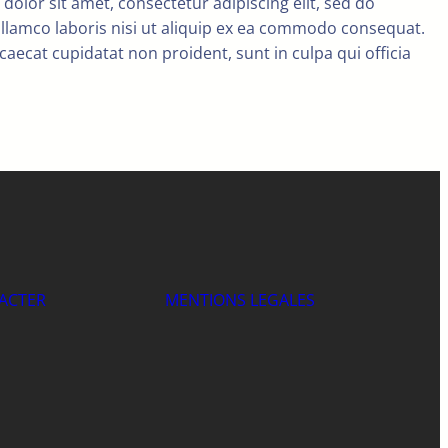
dolor sit amet, consectetur adipiscing elit, sed do
llamco laboris nisi ut aliquip ex ea commodo consequat.
ccaecat cupidatat non proident, sunt in culpa qui officia
ACTER
MENTIONS LEGALES