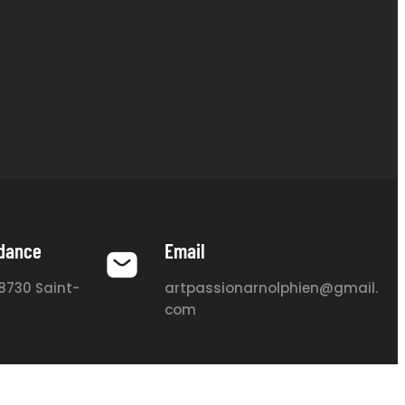
ndance
Email
78730 Saint-
artpassionarnolphien@gmail.
com