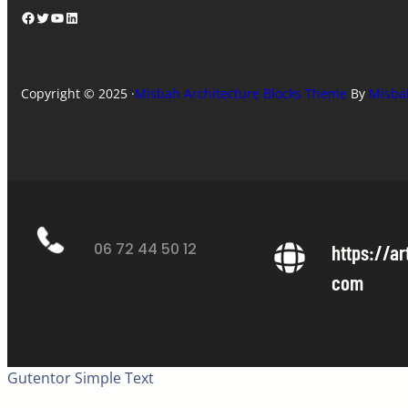
Facebook
Twitter
YouTube
LinkedIn
Copyright © 2025 ·
Misbah Architecture Blocks Theme
By
Misba
06 72 44 50 12
https://ar
com
Gutentor Simple Text