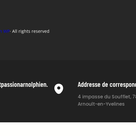
h WP
· All rights reserved
tpassionarnolphien.
Addresse de correspo
4 impasse du Soufflet, 
Arnoult-en-Yvelines